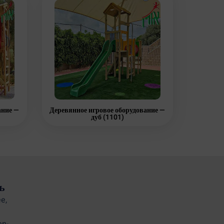
ание —
Деревянное игровое оборудование —
дуб (1101)
ь
e,
en-