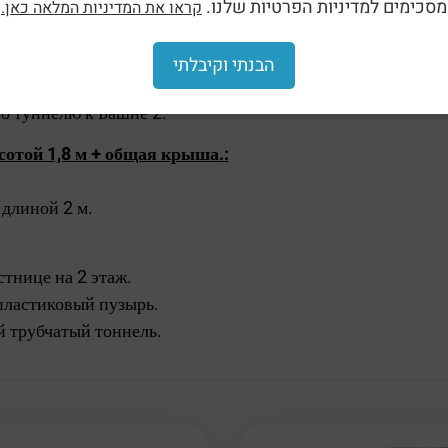
сотой 0,9 м + общая крыша.
:
מסכימים למדיניות הפרטיות שלנו.
קראו את המדיניות המלאה כאן.
стница, ведущая на башню.
 длиной 2 м.
הבנתי וקיבלתי
рубка.
о туннелю к Башне 2.
сотой 1,8 м + общая крыша.
:
 длиной 2 м.
стнице на 2 этаж.
пластиковый пузырь.
 трубчатый тоннель.