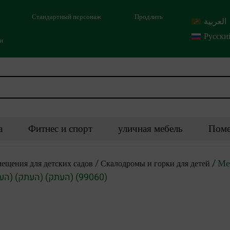
Стандартный персонаж
Продлить
العربية
Русски
ми
а
Фитнес и спорт
уличная мебель
Поме
/
/ Ме
ещения для детских садов
Скалодромы и горки для детей
(העתק) (העתק) (העתק) (העתק) (העתק) (העתק) (העתק) (העתק) (99060)