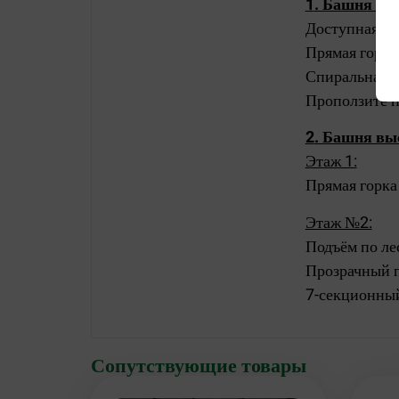
1
. Башня вы
Доступная ле
Прямая горка
Спиральная т
Проползите п
2
. Башня вы
Этаж 1:
Прямая горка
Этаж №2:
Подъём по ле
Прозрачный 
7-секционный
Сопутствующие товары