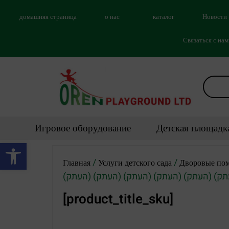
домашняя страница
о нас
каталог
Новости
Связаться с на
Игровое оборудование
Детская площадк
Открыть панель инструментов
/
/
Главная
Услуги детского сада
Дворовые пом
[product_title_sku]