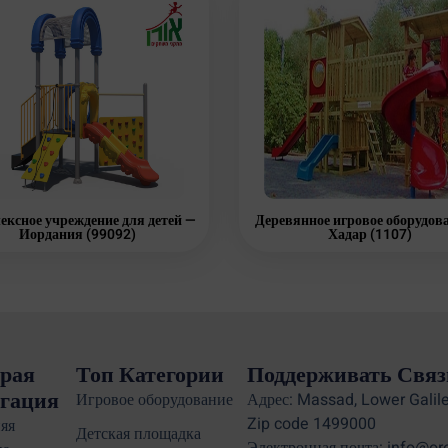
ексное учреждение для детей —
Деревянное игровое оборудов
Иордания (99092)
Хадар (1107)
рая
Топ Категории
Поддерживать Связ
гация
Игровое оборудование
Адрес: Massad, Lower Galile
Zip code 1499000
яя
Детская площадка
Электронная почта: info@or