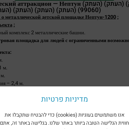
аттракцион — Нептун (העתק) (העתק) (העתק)
(העתק) (העתק) (העתק) (העתק) (העתק) (99060)
о металлической детской площадке Нептун-1200
:
ъекта
:
ный комплекс 2 металлические башни.
гровая площадка для людей с ограниченными возможн
екта:
м.
 м.
 м.
ия – 2,4 м.
ности:
מדיניות פרטיות
 м.
 м.
אנו משתמשים בעוגיות (cookies) כדי להבטיח שתקבלו את
ает в себя:
חווית הגלישה הטובה ביותר באתר שלנו. בגלישה באתר זה, אתם