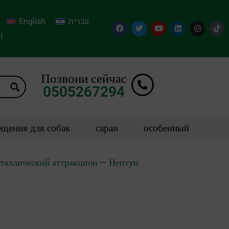
English
עברית
й
Позвони сейчас
0505267294
щения для собак
сараи
особенный
таллический аттракцион — Нептун