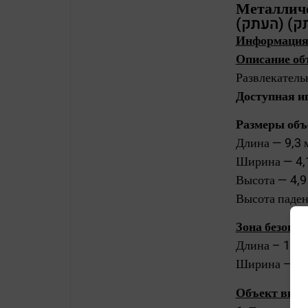
Металлический 
Информация 
Описание об
Развлекатель
Доступная и
Размеры объ
Длина — 9,3 
Ширина — 4,1
Высота — 4,9
Высота паден
Зона безопас
Длина – 12,8
Ширина – 7,6
Объект включ