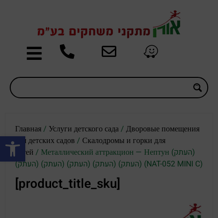
Главная
/
Услуги детского сада
/
Дворовые помещения
Открыть панель инструментов
для детских садов
/
Скалодромы и горки для
детей
/ Металлический аттракцион — Нептун (העתק)
(העתק) (העתק) (העתק) (העתק) (העתק) (NAT-052 MINI C)
[product_title_sku]