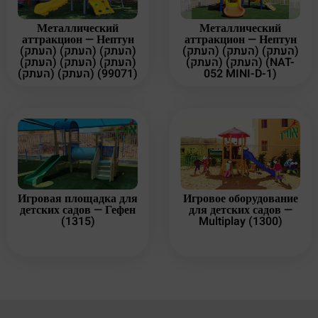
Металлический
Металлический
аттракцион — Нептун
аттракцион — Нептун
(העתק) (העתק) (העתק)
(העתק) (העתק) (העתק)
(העתק) (העתק) (NAT-
(העתק) (העתק) (העתק)
(העתק) (העתק) (99071)
052 MINI-D-1)
Игровая площадка для
Игровое оборудование
детских садов — Гефен
для детских садов —
(1315)
Multiplay (1300)