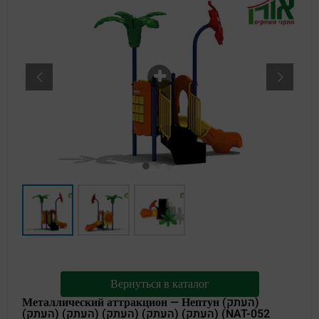
Вернуться в каталог
Металлический аттракцион — Нептун (העתק)
(העתק) (העתק) (העתק) (העתק) (העתק) (NAT-052