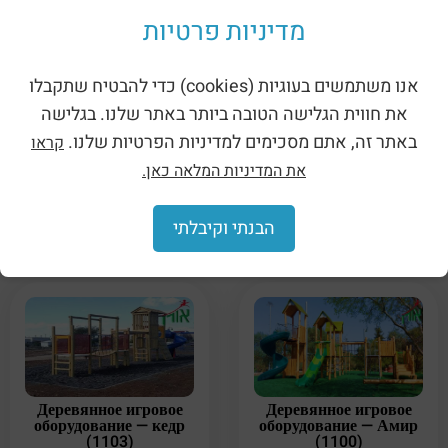
Сопутствующие товары
מדיניות פרטיות
אנו משתמשים בעוגיות (cookies) כדי להבטיח שתקבלו
את חווית הגלישה הטובה ביותר באתר שלנו. בגלישה
באתר זה, אתם מסכימים למדיניות הפרטיות שלנו.
קראו
Металлический
Деревянное игровое
аттракцион — Нептун
оборудование — Ясмин
את המדיניות המלאה כאן.
(העתק) (העתק) (העתק)
(1108)
(העתק) (העתק) (העתק)
(העתק) (העתק) (העתק)
הבנתי וקיבלתי
(העתק) (JS-001)
Деревянное игровое
Деревянное игровое
оборудование — кедр
оборудование — Амир
(1103)
(1100)