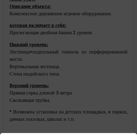
Описание объекта:
Комплексное деревянное игровое оборудование.
которая включает в себя:
Прилегающая двойная башня 2 уровня:
Нижний уровень:
Лестница+подпольный тоннель из перфорированной
жести.
Вертикальная лестница.
Стена индийского типа.
Верхний уровень:
Прямая горка длиной 3 метра.
Скользящая трубка.
* Возможна установка на детских площадках, в парках,
дачных поселках, школах и т.п.