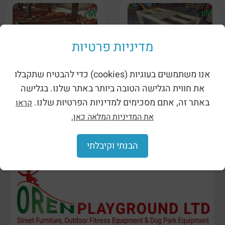
מדיניות פרטיות
Дворовое сооружение
Дворовое оборудование
для детских садов –
для детских садов —
אנו משתמשים בעוגיות (cookies) כדי להבטיח שתקבלו
деревянная песочница.
стол из песка и грязи, 4
(1327)
контейнера. (1622)
את חווית הגלישה הטובה ביותר באתר שלנו. בגלישה
באתר זה, אתם מסכימים למדיניות הפרטיות שלנו.
קראו
את המדיניות המלאה כאן.
הבנתי וקיבלתי