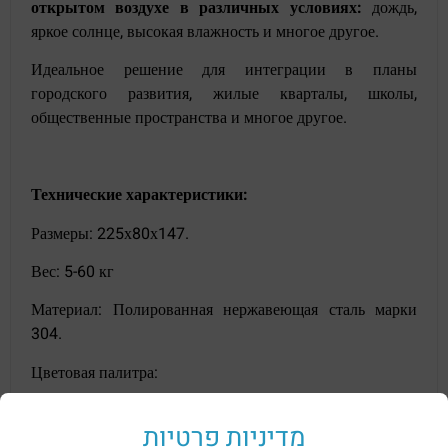
открытом воздухе в различных условиях:
дождь,
яркое солнце, высокая влажность и многое другое.
Идеальное решение для интеграции в планы
городского развития, жилые кварталы, школы,
общественные пространства и многое другое.
Технические характеристики:
Размеры: 225х80х147.
Вес: 5-60 кг
Материал: Полированная нержавеющая сталь марки
304.
Цветовая палитра:
מדיניות פרטיות