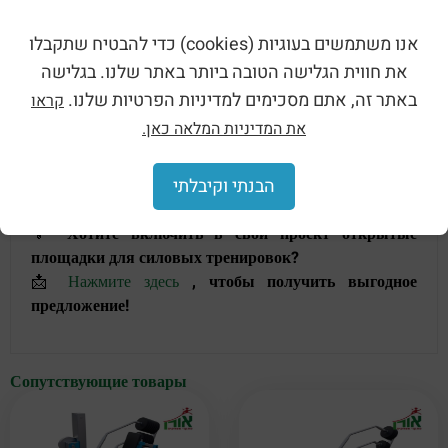
אנו משתמשים בעוגיות (cookies) כדי להבטיח שתקבלו
את חווית הגלישה הטובה ביותר באתר שלנו. בגלישה
באתר זה, אתם מסכימים למדיניות הפרטיות שלנו.
Фитнес-центр компании
Oren Playgrounds Ltd.
קראו
предлагает идеальное решение для безопасных,
את המדיניות המלאה כאן.
практических и эффективных тренировок
в
общественных фитнес-центрах, учебных заведениях,
הבנתי וקיבלתי
частных садах и других местах.
💡
Хотите включить в свой проект открытые
площадки для силовых тренировок?
📩
Нажмите здесь
, чтобы получить выгодное
предложение!
Сопутствующие товары