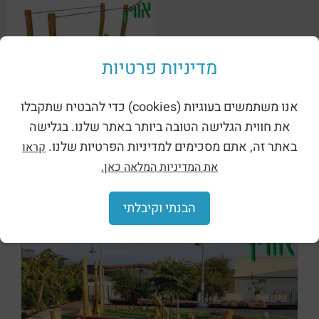
מדיניות פרטיות
אנו משתמשים בעוגיות (cookies) כדי להבטיח שתקבלו
מתקן נינג’ה רוביניה — חגב
את חווית הגלישה הטובה ביותר באתר שלנו. בגלישה
(5684)
באתר זה, אתם מסכימים למדיניות הפרטיות שלנו.
קראו
את המדיניות המלאה כאן.
Переходим к параллельным категориям:
הבנתי וקיבלתי