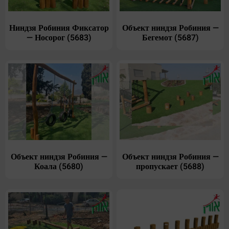
Ниндзя Робиния Фиксатор
Объект ниндзя Робиния —
— Носорог (5683)
Бегемот (5687)
Объект ниндзя Робиния —
Объект ниндзя Робиния —
Коала (5680)
пропускает (5688)