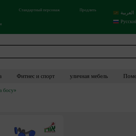
Стандартный персонаж
Продлить
العربية
Русски
ми
а
Фитнес и спорт
уличная мебель
Поме
а босу»