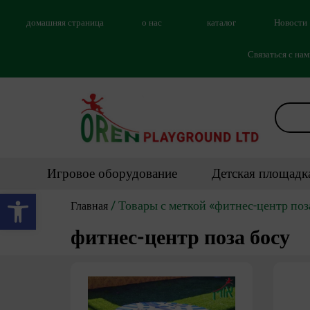
домашняя страница
о нас
каталог
Новости
Связаться с на
Игровое оборудование
Детская площадк
Открыть панель инструментов
/ Товары с меткой «фитнес-центр поз
Главная
фитнес-центр поза босу