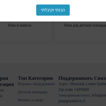
הבנתי וקיבלתי
Тени и навесы
Тени для детских площад
рая
Топ Категории
Поддерживать Связ
гация
Игровое оборудование
Адрес: Massad, Lower Galile
Zip code 1499000
яя
Детская площадка
Электронная почта: info@or
ца
Фитнес и спорт
playground.co.il