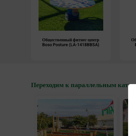
Общественный фитнес-центр
Об
Boso Posture (LA-1418BBSA)
B
Переходим к параллельным катег