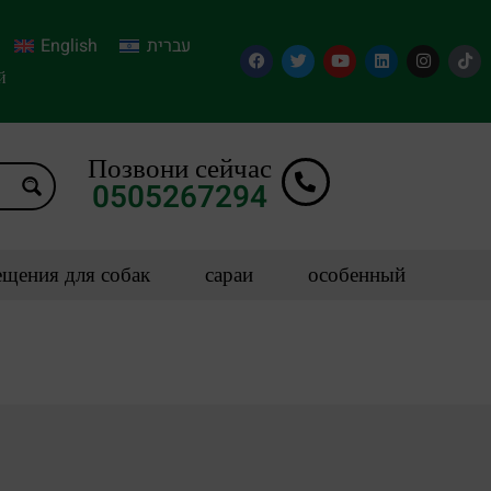
English
עברית
й
Позвони сейчас
0505267294
щения для собак
сараи
особенный