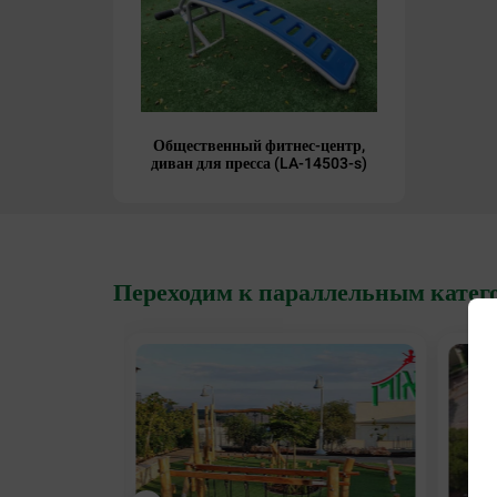
Общественный фитнес-центр,
диван для пресса (LA-14503-s)
Переходим к параллельным катег