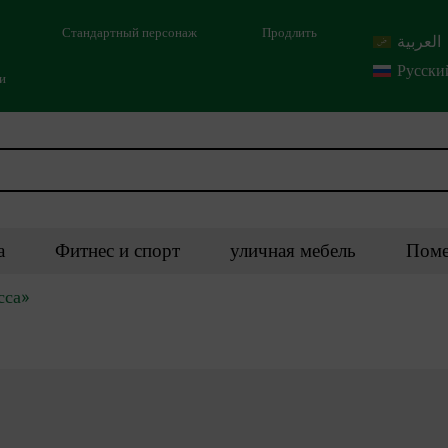
Стандартный персонаж
Продлить
العربية
Русски
ми
а
Фитнес и спорт
уличная мебель
Поме
сса»