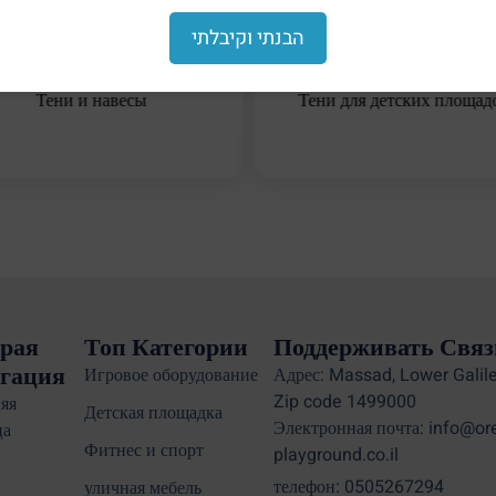
הבנתי וקיבלתי
Тени и навесы
Тени для детских площад
рая
Топ Категории
Поддерживать Связ
гация
Игровое оборудование
Адрес: Massad, Lower Galile
Zip code 1499000
яя
Детская площадка
Электронная почта: info@or
ца
Фитнес и спорт
playground.co.il
телефон: 0505267294
уличная мебель