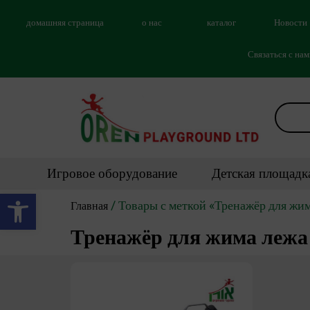
домашняя страница
о нас
каталог
Новости
Связаться с на
Игровое оборудование
Детская площадк
Открыть панель инструментов
/ Товары с меткой «Тренажёр для жи
Главная
Тренажёр для жима лежа