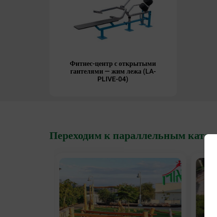
Фитнес-центр с открытыми
гантелями — жим лежа (LA-
PLIVE-04)
Переходим к параллельным катег