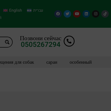
English
עברית
й
Позвони сейчас
0505267294
щения для собак
сараи
особенный