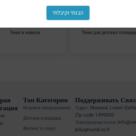
הבנתי וקיבלתי
Тени и навесы
Тени для детских площад
рая
Топ Категории
Поддерживать Связ
гация
Игровое оборудование
Адрес: Massad, Lower Galile
Zip code 1499000
яя
Детская площадка
Электронная почта: info@or
ца
Фитнес и спорт
playground.co.il