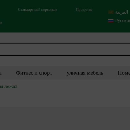
Стандартный персонаж
Продлить
العربية
Русски
ми
а
Фитнес и спорт
уличная мебель
Поме
ма лежа»