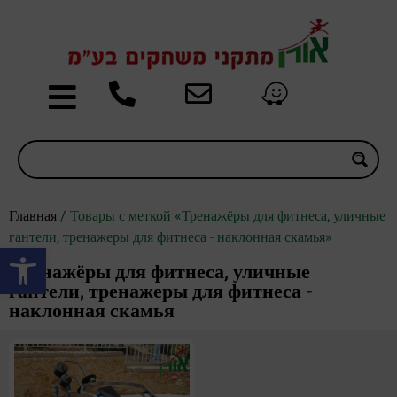
Главная
/ Товары с меткой «Тренажёры для фитнеса, уличные
гантели, тренажеры для фитнеса - наклонная скамья»
Открыть панель инструментов
Тренажёры для фитнеса, уличные
гантели, тренажеры для фитнеса -
наклонная скамья