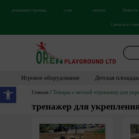
домашняя страница
о нас
каталог
Новости
Связаться с на
Игровое оборудование
Детская площадк
Открыть панель инструментов
/ Товары с меткой «тренажер для ук
Главная
тренажер для укрепления