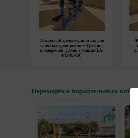
Открытый тренажерный зал для
Ф
силовых тренировок — Гребля с
поддержкой грудных мышц (LA-
тр
PLIVE-09)
Переходим к параллельным катег