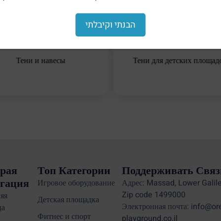
הבנתי וקיבלתי
Тени и навесы
Тени для детских площад
рая
Топ Категории
Поддерживать Связ
гация
Игровое оборудование
Адрес: Massad, Lower Galile
Zip code 1499000
яя
Детская площадка
Электронная почта: info@or
ца
Фитнес и спорт
playground.co.il