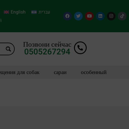
English
עברית
й
Позвони сейчас
0505267294
щения для собак
сараи
особенный