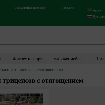
Стандартный персонаж
Продлить
العربية
Русски
ми
а
Фитнес и спорт
уличная мебель
Поме
репления трицепсов с отягощением»
 трицепсов с отягощением