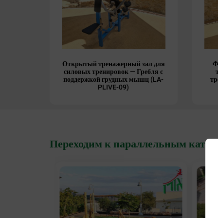
Открытый тренажерный зал для
Ф
силовых тренировок — Гребля с
поддержкой грудных мышц (LA-
тр
PLIVE-09)
Переходим к параллельным катег