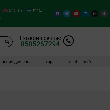
English
עברית
й
Позвони сейчас
0505267294
щения для собак
сараи
особенный