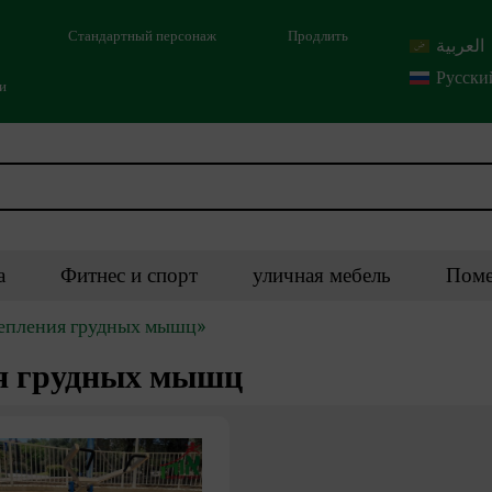
Стандартный персонаж
Продлить
العربية
Русски
ми
а
Фитнес и спорт
уличная мебель
Поме
репления грудных мышц»
ия грудных мышц