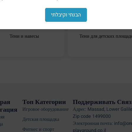
הבנתי וקיבלתי
Тени и навесы
Тени для детских площад
рая
Топ Категории
Поддерживать Связ
гация
Игровое оборудование
Адрес: Massad, Lower Galile
Zip code 1499000
яя
Детская площадка
Электронная почта: info@or
ца
Фитнес и спорт
playground.co.il