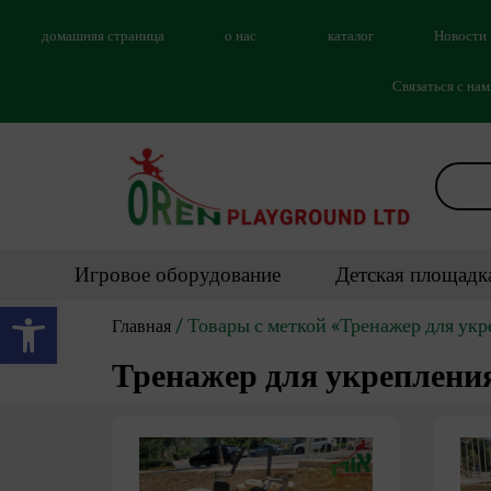
домашняя страница
о нас
каталог
Новости
Связаться с на
Игровое оборудование
Детская площадк
Открыть панель инструментов
/ Товары с меткой «Тренажер для ук
Главная
Тренажер для укреплен