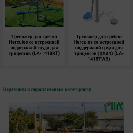
Тренажер для гребли
Тренажер для гребли
Hercules со встроенной
Hercules со встроенной
поддержкой груди для
поддержкой груди для
трицепсов (LA-1418RT)
трицепсов (העתק) (LA-
1418TWB)
Переходим к параллельным категориям: