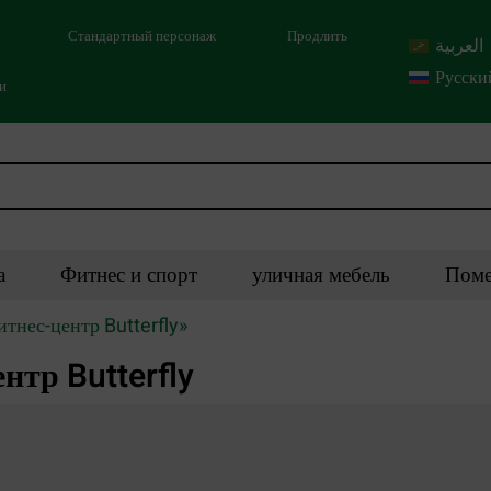
Стандартный персонаж
Продлить
العربية
Русски
ми
а
Фитнес и спорт
уличная мебель
Поме
тнес-центр Butterfly»
тр Butterfly