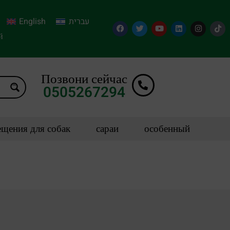
English
עברית
й
Позвони сейчас
0505267294
щения для собак
сараи
особенный