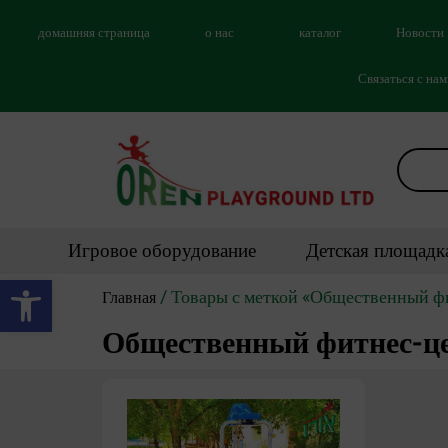
домашняя страница
о нас
каталог
Новости
Связаться с на
Игровое оборудование
Детская площадк
Открыть панель инструментов
/ Товары с меткой «Общественный фи
Главная
Общественный фитнес-цен