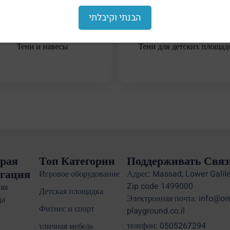
הבנתי וקיבלתי
Тени и навесы
Тени для детских площад
рая
Топ Категории
Поддерживать Связ
гация
Игровое оборудование
Адрес: Massad, Lower Galile
Zip code 1499000
яя
Детская площадка
Электронная почта: info@or
ца
Фитнес и спорт
playground.co.il
телефон: 0505267294
уличная мебель