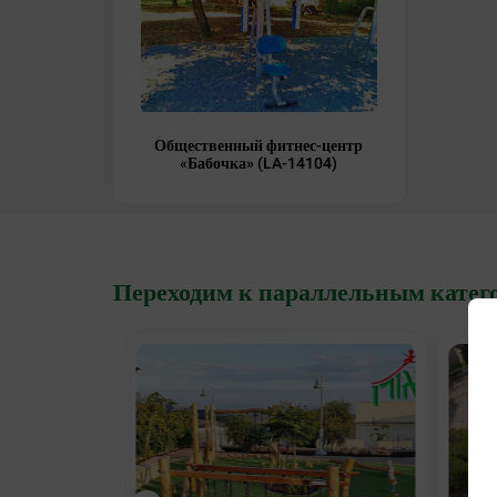
Общественный фитнес-центр
«Бабочка» (LA-14104)
Переходим к параллельным катег