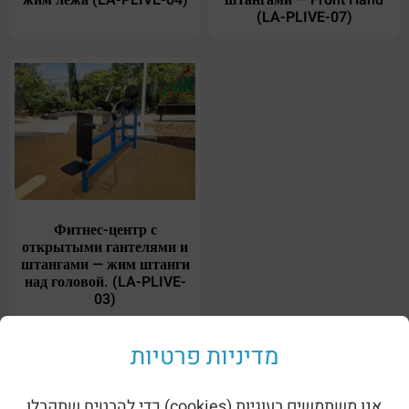
жим лежа (LA-PLIVE-04)
штангами — Front Hand
(LA-PLIVE-07)
Фитнес-центр с
открытыми гантелями и
штангами — жим штанги
над головой. (LA-PLIVE-
03)
מדיניות פרטיות
Переходим к параллельным категориям:
אנו משתמשים בעוגיות (cookies) כדי להבטיח שתקבלו