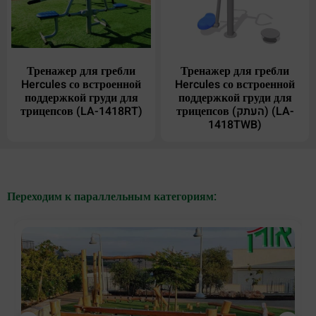
Тренажер для гребли
Тренажер для гребли
Hercules со встроенной
Hercules со встроенной
поддержкой груди для
поддержкой груди для
трицепсов (LA-1418RT)
трицепсов (העתק) (LA-
1418TWB)
Переходим к параллельным категориям: