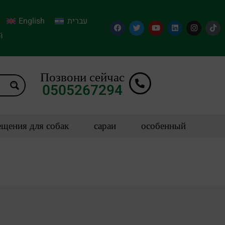
English
עברית
й
Позвони сейчас
0505267294
щения для собак
сараи
особенный