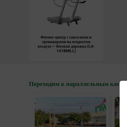
Фитнес-центр с гантелями и
тренажерами на открытом
воздухе — беговая дорожка (LA-
1418MILL)
Переходим к параллельным катег