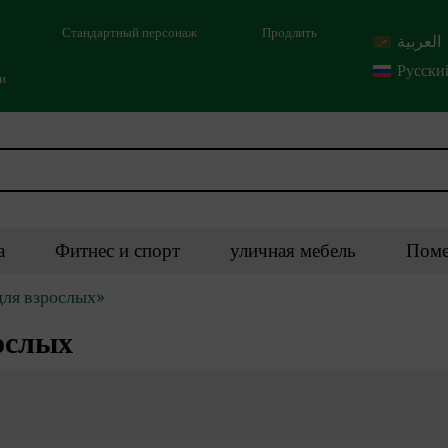
Стандартный персонаж
Продлить
العربية
Русски
ми
а
Фитнес и спорт
уличная мебель
Поме
для взрослых»
ослых