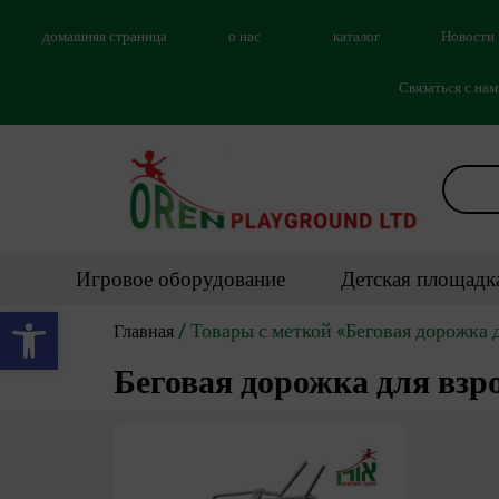
домашняя страница
о нас
каталог
Новости
Связаться с на
Игровое оборудование
Детская площадк
Открыть панель инструментов
/ Товары с меткой «Беговая дорожка 
Главная
Беговая дорожка для взр