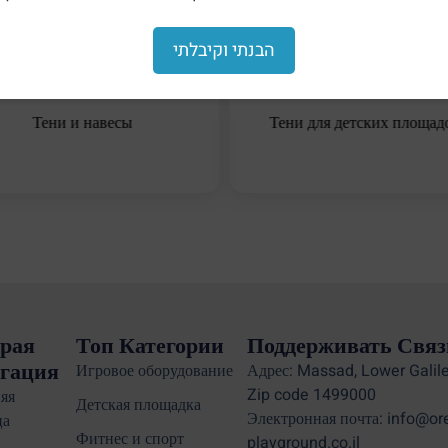
הבנתי וקיבלתי
Тени и навесы
Тени для детских площад
рая
Топ Категории
Поддерживать Связ
гация
Игровое оборудование
Адрес: Massad, Lower Galile
Zip code 1499000
яя
Детская площадка
Электронная почта: info@or
ца
Фитнес и спорт
playground.co.il