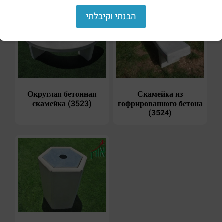
הבנתי וקיבלתי
Округлая бетонная
Скамейка из
скамейка (3523)
гофрированного бетона
(3524)