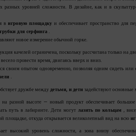
х разных уровней сложности. В дизайне, как и в скульптуре
ся в
игровую площадку
и обеспечивает пространство для п
трубки для серфинга
.
вляют новое измерение обычной горке.
укция качелей ограничена, поскольку рассчитана только на дво
весело провести время, двигаясь вверх и вниз.
ся своим опытом одновременно, позволяя одним сидеть или ст
чели
.
бствует дружбе между
детьми, и дети
задействуют основные
на разной высоте — новый продукт обеспечивает большое 
кать путь в лабиринте. Дети могут
лазить по кольцам
, висе
вой площадке, откуда открывается великолепный вид на всю
иг
ает высокий уровень сложности, а зона внизу обеспечив