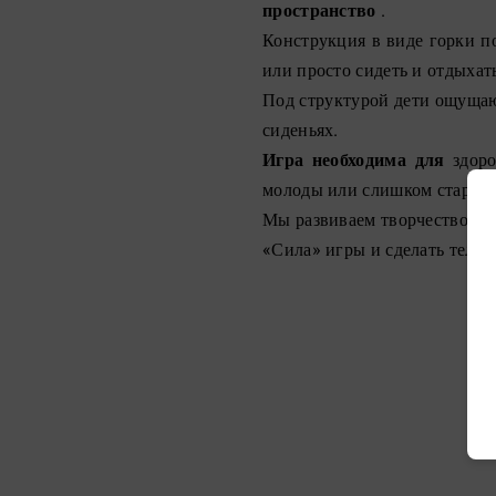
пространство
.
Конструкция в виде горки п
или просто сидеть и отдыхат
Под структурой дети ощущаю
сиденьях.
Игра необходима для
здоро
молоды или слишком стары, 
Мы развиваем творчество н
«Сила» игры и сделать тело 