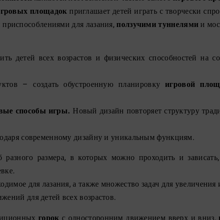
игровых площадок
приглашает детей играть с творчески сп
 приспособлениями для лазания,
ползучими туннелями
и мос
ить детей всех возрастов и физических способностей на с
уктов – создать обустроенную планировку
игровой площ
вые способы игры.
Новый дизайн повторяет структуру тра
агодаря современному дизайну и уникальным функциям.
б разного размера, в которых можно проходить и зависать
вке.
ходимое для лазания, а также множество задач для увеличения
жений для детей всех возрастов.
адиционных
горок
с односторонним движением вверх и вниз,