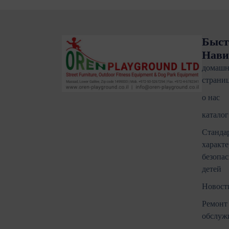
Быст
Нави
домашн
страни
о нас
каталог
Станда
характе
безопас
детей
Новости
Ремонт
обслуж