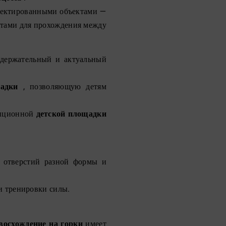
роектированными объектами —
тами для прохождения между
одержательный и актуальный
адки
, позволяющую детям
диционной
детской площадки
, отверстий разной формы и
 и тренировки силы.
восхождение на горки
имеет