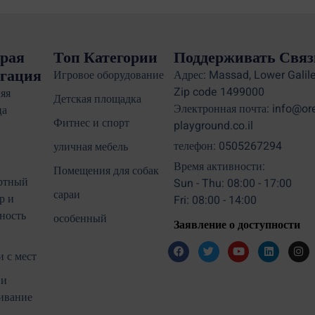
рая
Топ Категории
Поддерживать Связ
гация
Игровое оборудование
Адрес: Massad, Lower Galile
Zip code 1499000
яя
Детская площадка
Электронная почта: info@or
ца
Фитнес и спорт
playground.co.il
телефон: 0505267294
уличная мебель
Время активности:
Помещения для собак
ртный
Sun - Thu: 08:00 - 17:00
сараи
р и
Fri: 08:00 - 14:00
ность
особенный
Заявление о доступности
 с мест
 и
ивание