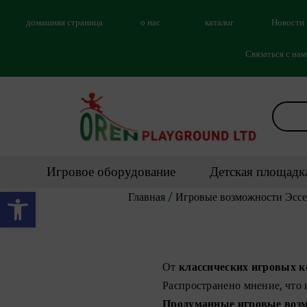
домашняя страница
о нас
каталог
Новости
Связаться с на
Игровое оборудование
Детская площадк
Открыть панель инструментов
/
Главная
Игровые возможности Эссе
От
классических игровых 
Распространено мнение, что 
Продуманные игровые воз