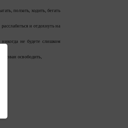
гать, ползать, ходить, бегать
расслабиться и отдохнуть на
ы никогда не будете слишком
призван освободить,