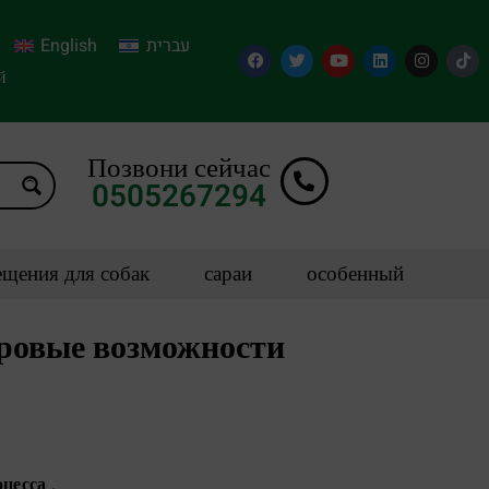
English
עברית
й
Позвони сейчас
0505267294
щения для собак
сараи
особенный
ровые возможности
оцесса
.