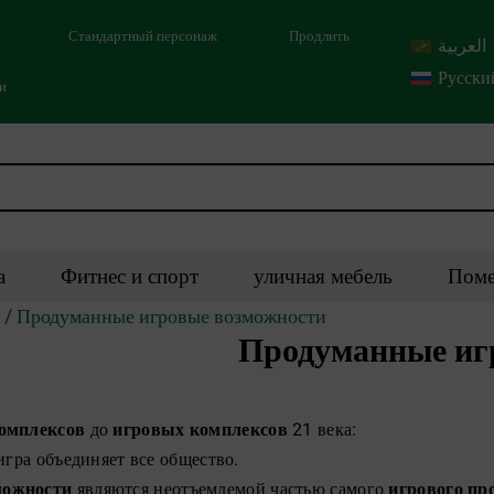
Стандартный персонаж
Продлить
العربية
Русски
ми
а
Фитнес и спорт
уличная мебель
Поме
/ Продуманные игровые возможности
Продуманные иг
комплексов
до
игровых комплексов
21 века:
игра объединяет все общество.
можности
являются неотъемлемой частью самого
игрового пр