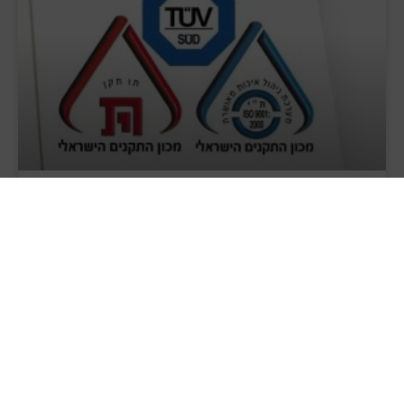
Что такое израильский/европейский
стандартный символ?
Что такое стандартный персонаж? Почему
стандартный персонаж? Знак стандарта – знак,
указывающий на соответствие маркируемой
продукции требованиям стандартов, применимых
к продукции. Стандартный знак дает понять
ЧИТАТЬ ДАЛЕЕ "