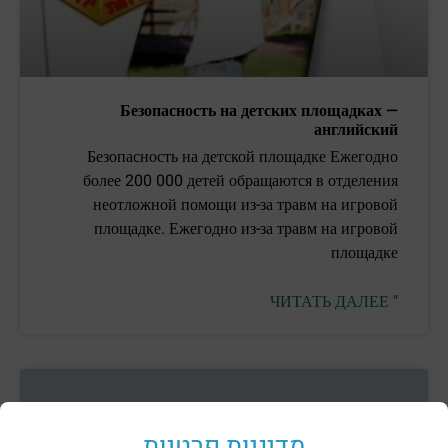
Безопасность на детских площадках —
английский
Безопасность на детской площадке Ежегодно
более 200 000 детей обращаются в отделения
неотложной помощи из-за травм на игровой
площадке. Ежегодно из-за травм на игровой
площадке
ЧИТАТЬ ДАЛЕЕ "
מדיניות פרטיות