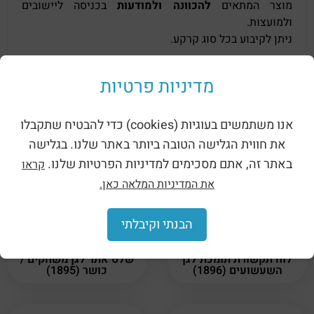
מוצר המתאים
להכוונה ולמודעות
בכניסה ליישובים
ולמועצות.
ניתן לקיבוע בכל סוג קרקע.
💡
מעוניינים לשלב לוחות מודעות / שילוט בפרויקט
מדיניות פרטיות
שלכם?
📩
לחצו כאן.
לקבלת הצעת מחיר משתלמת!
אנו משתמשים בעוגיות (cookies) כדי להבטיח שתקבלו
את חווית הגלישה הטובה ביותר באתר שלנו. בגלישה
מוצרים קשורים
באתר זה, אתם מסכימים למדיניות הפרטיות שלנו.
קראו
את המדיניות המלאה כאן.
הבנתי וקיבלתי
לוחות מודעות ושילוט –
לוחות מודעות ושילוט –
לוח תקשורת תומכת לגן
שלט אתר לגן משחקים /
השעשועים (1896)
כושר (1895)