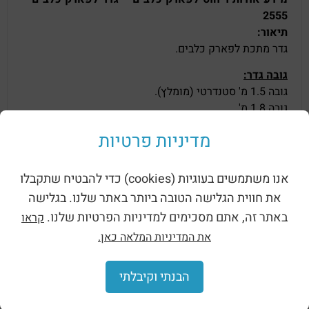
2555
תיאור:
גדר מתכת לפארק כלבים.
גובה גדר:
גובה 1.5 מ' סטנדרטי (מומלץ).
גובה 1.8 מ'.
גובה 2 מ'.
מדיניות פרטיות
גודל מפתח רשת גדר (ריבועים ברשת):
15*5 ס"מ.
אנו משתמשים בעוגיות (cookies) כדי להבטיח שתקבלו
אורך מקטע גדר:
את חווית הגלישה הטובה ביותר באתר שלנו. בגלישה
בין 1.5 מ' ל-2 מ'.
באתר זה, אתם מסכימים למדיניות הפרטיות שלנו.
קראו
את המדיניות המלאה כאן.
מוצרים קשורים
הבנתי וקיבלתי