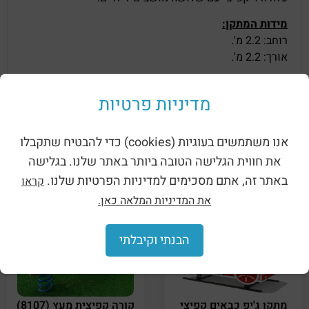
מידות המתקן:
רוחב: 2.2 מ'.
אורך: 2.2 מ'.
שטח בטיחות:
מדיניות פרטיות
רוחב: 5.2 מ'.
אורך: 5.2 מ'.
אנו משתמשים בעוגיות (cookies) כדי להבטיח שתקבלו
*קפיץ קשיח וגמיש עם תנועה לכל הצדדים.
*ניתן להתקין בפארקים ציבוריים, לגני שעשועים ועוד.
את חווית הגלישה הטובה ביותר באתר שלנו. בגלישה
באתר זה, אתם מסכימים למדיניות הפרטיות שלנו.
קראו
את המדיניות המלאה כאן.
מוצרים קשורים
הבנתי וקיבלתי
מתקן ג'יפ כבאים קפיצי
קורה קפיצית מעץ (8107)