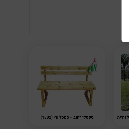
 נירית
ספסלי רחוב – ספסל עץ (1802)