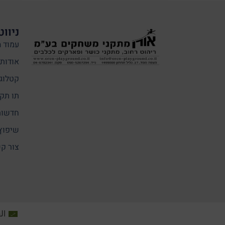
ניווט
עמוד ה
אודותי
קטלוג
תו תקן
חדשות
שיפוץ
צור ק
ال