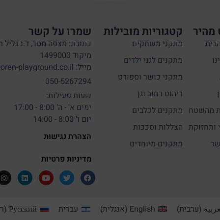
 מהיר
קטגוריות מובילות
שמרו על קשר
בית
מתקני משחקים
כתובת: מצפה מסד, ד.נ גליל ת
מיקוד 1499000
נו
מתקנים לגני ילדים
מייל: info@oren-playground.co.il
מתקני כושר וספורט
050-5267294
ריהוט רחוב וגן
שעות פעילות:
ימים א' - ה' 8:00 - 17:00
 מהשטח
מתקנים לכלבים
יום ו' 8:00 - 14:00
 ותחזוקת
הצללות וסככות
הצהרת נגישות
שר
מתקנים מיוחדים
מדיניות פרטיות
عربية
(
ערבית
)
English
(
אנגלית
)
עברית
Русский
(
רו