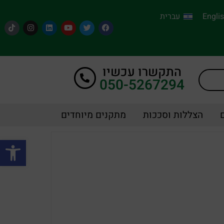
Engli
עברית
התקשרו עכשיו
050-5267294
הצללות וסככות
מתקנים מיוחדים
פתח סרגל