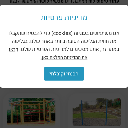
עמוד טיפוס כוח
ממתכת הינו
מכשיר כושר
המאפשר לבצע
תרגילי תלייה וטיפוס, ולחזק את שרירי הידיים ופלג גוף
עליון.
מדיניות פרטיות
אנו משתמשים בעוגיות (cookies) כדי להבטיח שתקבלו
מוצרים קשורים
את חווית הגלישה הטובה ביותר באתר שלנו. בגלישה
באתר זה, אתם מסכימים למדיניות הפרטיות שלנו.
קראו
את המדיניות המלאה כאן.
הבנתי וקיבלתי
מתקן ספורט 4 אלמנטים
מתקן כושר 4 אלמנטים
אתגרי ממתכת (1716)
ממתכת (1715)