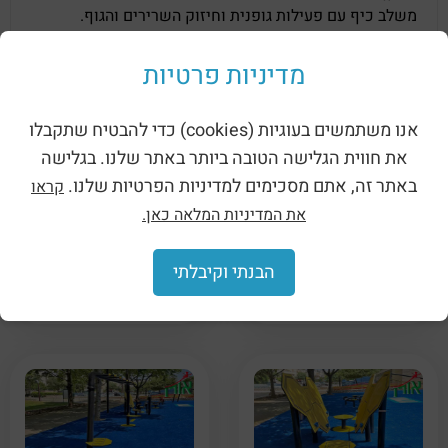
משלב כיף עם פעילות גופנית וחיזוק השרירים והגוף.
*ניתן להצבה בגנים ציבוריים, מגרשי משחקים, כפרי נופש
מדיניות פרטיות
ופארקים ועוד.
אנו משתמשים בעוגיות (cookies) כדי להבטיח שתקבלו
מוצרים קשורים
את חווית הגלישה הטובה ביותר באתר שלנו. בגלישה
באתר זה, אתם מסכימים למדיניות הפרטיות שלנו.
קראו
את המדיניות המלאה כאן.
הבנתי וקיבלתי
מתקן נינג'ה לפארקים –
מתקן נינג'ה לפארקים –
קיר סיום (9228)
שעון נינג'ה סולארי (9226)