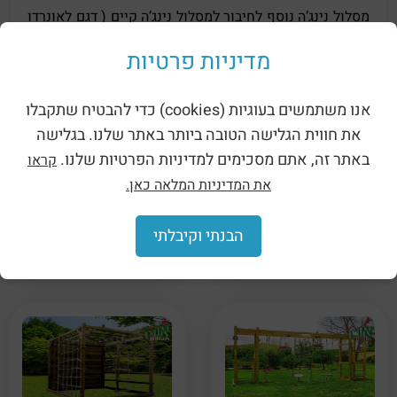
מסלול נינג’ה נוסף לחיבור למסלול נינג’ה קיים ( דגם לאונרדו
9202),
מדיניות פרטיות
היוצר מתקן נינג'ה גדול, מאתגר ומרשים יותר.
אנו משתמשים בעוגיות (cookies) כדי להבטיח שתקבלו
מוצרים קשורים
את חווית הגלישה הטובה ביותר באתר שלנו. בגלישה
באתר זה, אתם מסכימים למדיניות הפרטיות שלנו.
קראו
את המדיניות המלאה כאן.
הבנתי וקיבלתי
מתקן נינג'ה לגינה –
אביזרי תלייה למתקן נינג'ה
מאסטר (9206)
(9205)