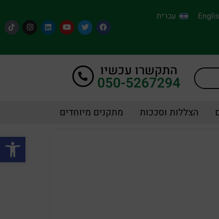
Engli
עברית
התקשרו עכשיו
050-5267294
הצללות וסככות
מתקנים מיוחדים
פתח סרגל