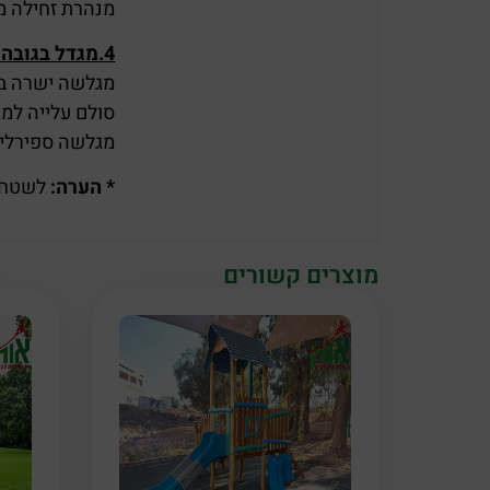
מנהרת זחילה מפח 
4
.מגדל בגובה 1.80 מ' + גגון הכולל
מגלשה ישרה באורך
סולם עלייה למג
מגלשה ספירלית
*
הערה
:
לשטחים הגדולים מ –
מוצרים קשורים