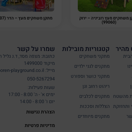
 משחקים מעץ רוביניה – ירוק
מתקן משחקים מעץ – הדר (1107)
(99060)
 מהיר
קטגוריות מובילות
שמרו על קשר
בית
מתקני משחקים
כתובת: מצפה מסד, ד.נ גליל ת
מיקוד 1499000
נו
מתקנים לגני ילדים
מייל: info@oren-playground.co.il
מתקני כושר וספורט
050-5267294
ריהוט רחוב וגן
שעות פעילות:
ימים א' - ה' 8:00 - 17:00
 מהשטח
מתקנים לכלבים
יום ו' 8:00 - 14:00
 ותחזוקת
הצללות וסככות
הצהרת נגישות
שר
מתקנים מיוחדים
מדיניות פרטיות