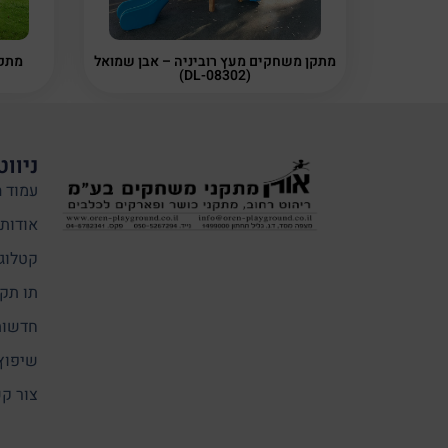
מתקן משחקים מעץ רוביניה – אבן שמואל
מתקן
(DL-08302)
ניווט
עמוד ה
אודותי
קטלוג
תו תקן
חדשות
שיפוץ
צור ק