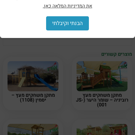
את המדיניות המלאה כאן.
הילדים יכולים להיות ממגוון האלמנטים המצויים במתקן.
גן השעשועים הופך להיות לא רק מקום של כיף אלא גם
פעילות גופנית בשביל הילדים המשחקים בו.
הבנתי וקיבלתי
ניתן לראות מתקנים אלו להציבם הגני משחקים, פארקים
ציבוריים, גני שעשועים ועוד…
מוצרים קשורים
מתקן משחקים מעץ
מתקן משחקים מעץ –
רוביניה – שומר היער (JS-
יסמין (1108)
001)