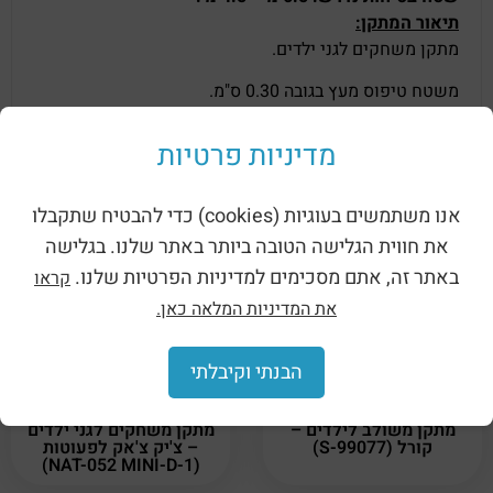
תיאור המתקן:
מתקן משחקים לגני ילדים.
משטח טיפוס מעץ בגובה 0.30 ס"מ.
גגון קשתי נוקב ממתכת.
רמפת טיפוס מעץ * 2 יח.
מדיניות פרטיות
מנהרת זחילה מפח מחורר.
ספסל ישיבה.
אנו משתמשים בעוגיות (cookies) כדי להבטיח שתקבלו
את חווית הגלישה הטובה ביותר באתר שלנו. בגלישה
באתר זה, אתם מסכימים למדיניות הפרטיות שלנו.
קראו
מוצרים קשורים
את המדיניות המלאה כאן.
הבנתי וקיבלתי
מתקן משולב לילדים –
מתקן משחקים לגני ילדים
קורל (99077-S)
– צ'יק צ'אק לפעוטות
(NAT-052 MINI-D-1)