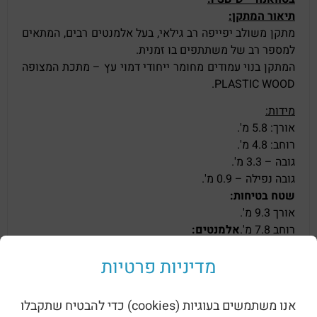
תיאור המתקן:
מתקן משולב יפייפה רב גילאי, בעל אלמנטים רבים, המתאים
למספר רב של משתתפים בו זמנית.
המתקן בנוי עמודים מחומר ייחודי דמוי עץ – מתכת המצופה
PLASTIC WOOD.
מידות:
אורך: 5.8 מ'.
רוחב: 4.8 מ'.
גובה – 3.3 מ'.
גובה נפילה – 0.9 מ'.
שטח בטיחות:
אורך 9.3 מ'.
רוחב 7.8 מ'.
אלמנטים:
מגלשת נירוסטה.
מדיניות פרטיות
גשר חבלים.
קיר טיפוס.
פאנלים למשחק.
אנו משתמשים בעוגיות (cookies) כדי להבטיח שתקבלו
מנהרת זחילה.