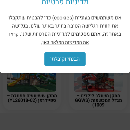
מדיניות פרטיות
אנו משתמשים בעוגיות (cookies) כדי להבטיח שתקבלו
את חווית הגלישה הטובה ביותר באתר שלנו. בגלישה
באתר זה, אתם מסכימים למדיניות הפרטיות שלנו.
קראו
מתקן משולב לילדים –
מתקן משולב לילדים –
שלושת המוסקטרים (NAT-
ג'ננה בסוואנה (FSB-D)
את המדיניות המלאה כאן.
028F)
הבנתי וקיבלתי
מתקן משולב לילדים –
מתקן שעשועים ממתכת –
מגדל המכשפות (GGWS
ספיידרמן (YL26018-02)
1009)