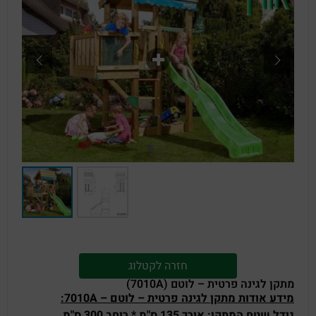
חזרה לקטלוג
מתקן לגינה פרטית – לוטם (7010A)
מידע אודות מתקן לגינה פרטית – לוטם – 7010A
:
גודל שטח המתקן
: אורך 135 ס"מ * רוחב 300 ס"מ.