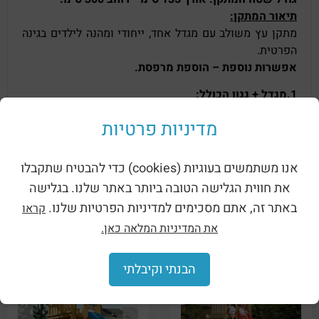
תיאור המתקן
:
מתקן עץ משולב עם מגדל אחד, ייחודי ומהנה לילדים בגינה
הפרטית.
אפשרות נוספת – הוספת מרפסת.
1.
מגדל + גגון
הכולל
:
סולם טיפוס למגדל.
מדיניות פרטיות
מגלשה גלית מפלסטיק.
ארגז חול.
ידיות אחיזה לעליה ולירידה מהמתקן.
אנו משתמשים בעוגיות (cookies) כדי להבטיח שתקבלו
מרפסת מעץ.
את חווית הגלישה הטובה ביותר באתר שלנו. בגלישה
באתר זה, אתם מסכימים למדיניות הפרטיות שלנו.
*המתקן מיועד לבתים פרטיים בלבד.
קראו
את המדיניות המלאה כאן.
מוצרים קשורים
הבנתי וקיבלתי