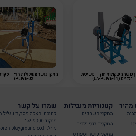
 כושר משקולות חוץ – פשיטת
רגליים (LA-PLIVE-11)
PLIVE-02)
 מהיר
קטגוריות מובילות
שמרו על קשר
בית
מתקני משחקים
כתובת: מצפה מסד, ד.נ גליל ת
מיקוד 1499000
נו
מתקנים לגני ילדים
מייל: info@oren-playground.co.il
מתקני כושר וספורט