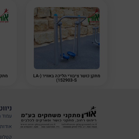
מתקן כושר ציבורי הליכה באוויר (LA-
מתקן
152903-S)
ניווט
עמוד ה
אודותי
קטלוג