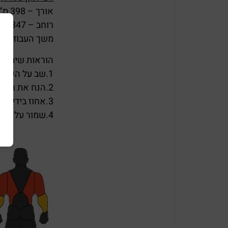
אורך – 398 ס"מ.
רוחב – 347 ס"מ.
משך העבודה : צעירים – עד 15 חז
הוראות שימוש:
1.שב על הכיסא.
2.הנח את רגלייך על מוט הדריכה.
3.אחוז בידית האחיזה.
4.שמור על גב זקוף והחל לעבוד.