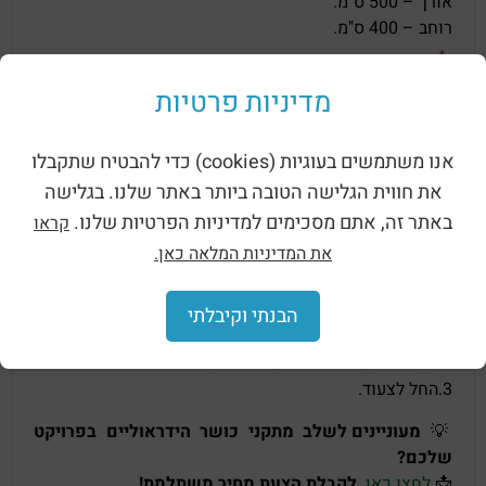
אורך – 500 ס"מ.
רוחב – 400 ס"מ.
מדיניות פרטיות
אנו משתמשים בעוגיות (cookies) כדי להבטיח שתקבלו
את חווית הגלישה הטובה ביותר באתר שלנו. בגלישה
באתר זה, אתם מסכימים למדיניות הפרטיות שלנו.
קראו
משך העבודה : צעירים – עד 30 צעידות, מבוגרים – עד 20
את המדיניות המלאה כאן.
צעידות.
הוראות שימוש:
הבנתי וקיבלתי
1.אחוז בשתי ידיים במוט האחיזה.
2.הנח את כפות הרגליים על המדרכים.
3.החל לצעוד.
💡
מעוניינים לשלב מתקני כושר הידראוליים בפרויקט
שלכם?
📩
לחצו כאן.
לקבלת הצעת מחיר משתלמת!