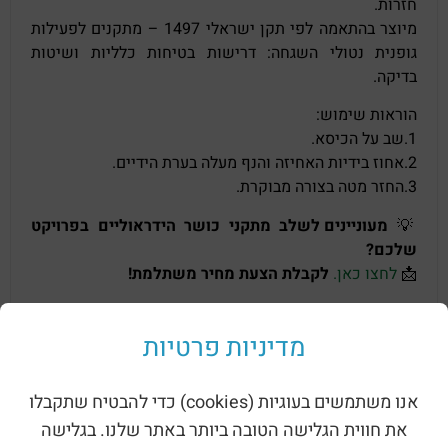
חזרות.
מיוצר בהתאמה לפי תקן ישראלי 1497 – מתקנים לפעילות
גופנית נטולי השגחה: דרישות בטיחות כלליות ושיטות
בדיקה.
הוראות שימוש:
1.שב על הכיסא.
2.אחוז בידיות האחיזה והנף מעלה בערת הידיים.
3.החזר מטה בצורה מבוקרת.
💡
מעוניינים לשלב מתקני כושר הידראוליים בפרויקט
שלכם?
📩
לחצו כאן.
לקבלת הצעת מחיר משתלמת!
מתקן כושר ציבורי דחיפה הוא מתקן כושר חיצוני
לחיזוק שירירי הידיים והכתפיים.
מדיניות פרטיות
ניתן להתקין מתקני כושר ציבוריים במגוון מקומות, ביניהם:
שטחים ציבוריים:
אנו משתמשים בעוגיות (cookies) כדי להבטיח שתקבלו
את חווית הגלישה הטובה ביותר באתר שלנו. בגלישה
פארקים וגנים ציבוריים: