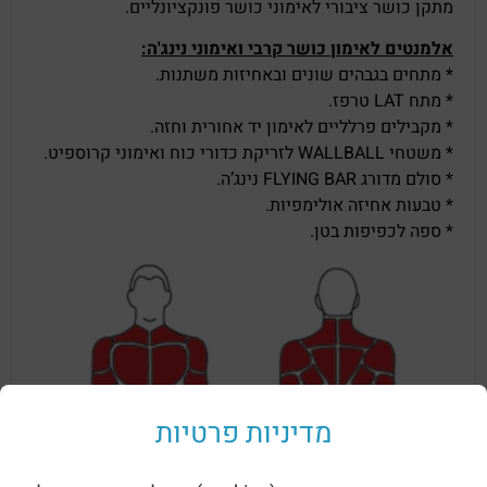
מתקן כושר ציבורי לאימוני כושר פונקציונליים.
אלמנטים לאימון כושר קרבי ואימוני נינג'ה:
* מתחים בגבהים שונים ובאחיזות משתנות.
* מתח LAT טרפז.
* מקבילים פרלליים לאימון יד אחורית וחזה.
* משטחי WALLBALL לזריקת כדורי כוח ואימוני קרוספיט.
* סולם מדורג FLYING BAR נינג’ה.
* טבעות אחיזה אולימפיות.
* ספה לכפיפות בטן.
מדיניות פרטיות