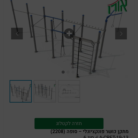
חזרה לקטלוג
מתקן כושר פונקציונלי – סופה (2208)
LA-CRFT-19-13- סוג 6