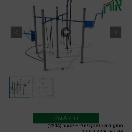
חזרה לקטלוג
מתקן כושר פונקציונלי – יסעור (2204)
LA-CRTF-17M- סוג 2