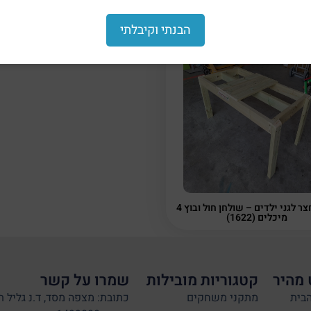
הבנתי וקיבלתי
מתקן חצר לגני ילדים – שולחן חול ובוץ 4
מיכלים (1622)
 מהיר
קטגוריות מובילות
שמרו על קשר
בית
מתקני משחקים
כתובת: מצפה מסד, ד.נ גליל ת