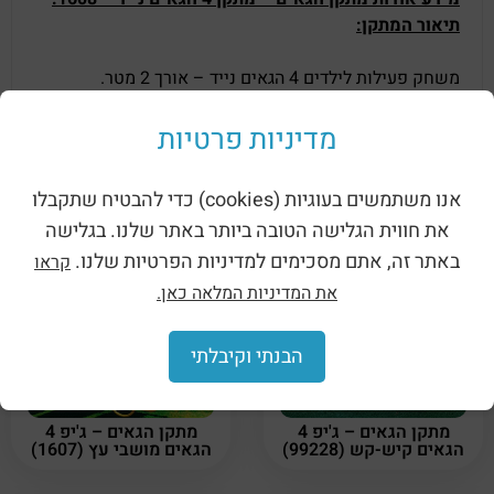
תיאור המתקן:
משחק פעילות לילדים 4 הגאים נייד – אורך 2 מטר.
ללא צורך בקיבוע לקרקע
.
יציב ועמיד לתנאי חוץ.
מדיניות פרטיות
מתקן צבעוני ומרשים.
אנו משתמשים בעוגיות (cookies) כדי להבטיח שתקבלו
*מתאים לגני ילדים פרטיים וציבוריים, פארקים ועוד.
את חווית הגלישה הטובה ביותר באתר שלנו. בגלישה
באתר זה, אתם מסכימים למדיניות הפרטיות שלנו.
קראו
מוצרים קשורים
את המדיניות המלאה כאן.
הבנתי וקיבלתי
מתקן הגאים – ג'יפ 4
מתקן הגאים – ג'יפ 4
הגאים קיש-קש (99228)
הגאים מושבי עץ (1607)