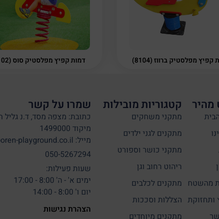
קפיץ מפלסטיק ברווז (8104)
דמות קפיץ מפלסטיק סוס (8102)
 מהיר
קטגוריות מובילות
שמרו על קשר
בית
מתקני משחקים
כתובת: מצפה מסד, ד.נ גליל ת
מיקוד 1499000
נו
מתקנים לגני ילדים
מייל: info@oren-playground.co.il
מתקני כושר וספורט
050-5267294
ריהוט רחוב וגן
שעות פעילות:
ימים א' - ה' 8:00 - 17:00
 מהשטח
מתקנים לכלבים
יום ו' 8:00 - 14:00
 ותחזוקת
הצללות וסככות
הצהרת נגישות
שר
מתקנים מיוחדים