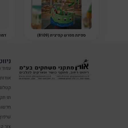
ספינת מפרש קפיצית (8109)
דמות 
ניווט
עמוד ה
אודותי
קטלוג
תו תקן
חדשות
שיפוץ
צור ק