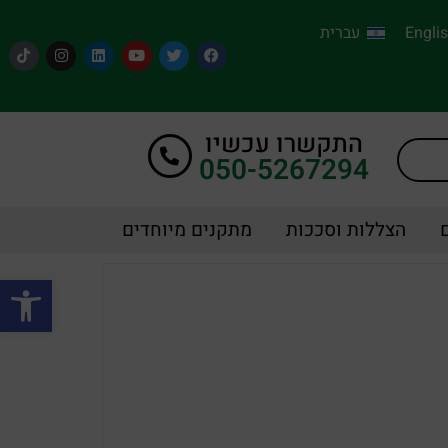
Engli
עברית
התקשרו עכשיו
050-5267294
הצללות וסככות
מתקנים מיוחדים
פתח סרגל