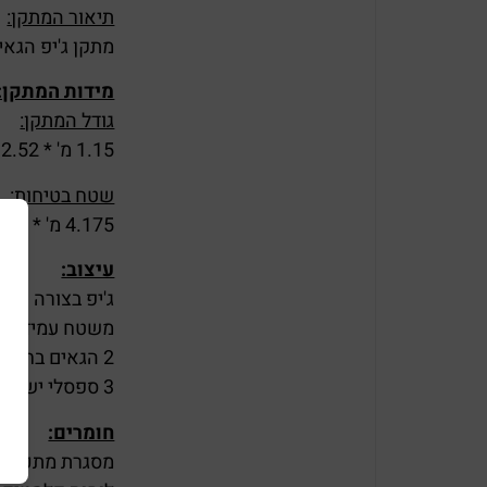
תיאור המתקן:
מתקן ג'יפ הגאי
מידות המתקן:
גודל המתקן:
1.15 מ' * 2.52 מ'.
שטח בטיחות:
4.175 מ' * 5.53 מ'.
עיצוב:
ג'יפ בצורה וצב
משטח עמידה ו
2 הגאים בחלק האמצעי.
3 ספסלי ישיבה בחלק האחורי.
חומרים:
מסגרת מתכת צב