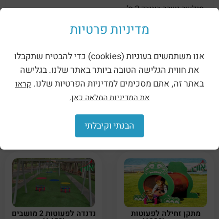
מגלשה ישרה באורך 2 מ'.
מדיניות פרטיות
מוצרים קשורים
אנו משתמשים בעוגיות (cookies) כדי להבטיח שתקבלו
את חווית הגלישה הטובה ביותר באתר שלנו. בגלישה
באתר זה, אתם מסכימים למדיניות הפרטיות שלנו.
קראו
את המדיניות המלאה כאן.
מתקן משחקים לגני ילדים
מתקן טיפוס לפעוטות
– צ'יק צ'אק לפעוטות
בקתה ביער (1330)
הבנתי וקיבלתי
(NAT-052 MINI-D-1)
מתקן זחילה לפעוטות
נדנדה לפעוטות 2 מושבים