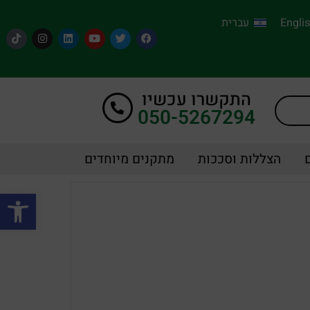
Engli
עברית
התקשרו עכשיו
050-5267294
הצללות וסככות
מתקנים מיוחדים
פתח סרגל