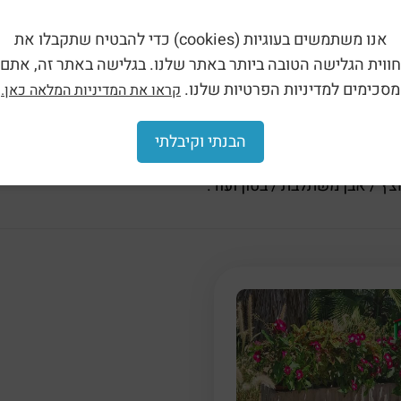
בעת עם טקסטורה הינה מתוך סדרת ריהוט רחוב מבטון,
אנו משתמשים בעוגיות (cookies) כדי להבטיח שתקבלו את
וצרים המתאימים לפארקים, גנים ציבוריים, גני שעשועים, חופי ים
חווית הגלישה הטובה ביותר באתר שלנו. בגלישה באתר זה, אתם
מסכימים למדיניות הפרטיות שלנו.
קראו את המדיניות המלאה כאן.
אד ועמידים לאורך שנים.
הבנתי וקיבלתי
ל כל סוגי הקרקע:
צץ / אבן משתלבת / בטון ועוד.