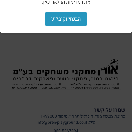
את המדיניות המלאה כאן.
הצללות וסככות
הבנתי וקיבלתי
שמרו על קשר
כתובת: מצפה מסד, ד.נ גליל תחתון, מיקוד 1499000
מייל: info@oren-playground.co.il
050-5267294