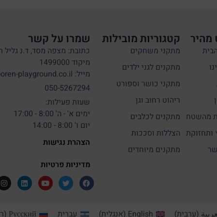
 מהיר
קטגוריות מובילות
שמרו על קשר
בית
מתקני משחקים
כתובת: מצפה מסד, ד.נ גליל ת
מיקוד 1499000
נו
מתקנים לגני ילדים
מייל: info@oren-playground.co.il
מתקני כושר וספורט
050-5267294
ריהוט רחוב וגן
שעות פעילות:
ימים א' - ה' 8:00 - 17:00
 מהשטח
מתקנים לכלבים
יום ו' 8:00 - 14:00
 ותחזוקת
הצללות וסככות
הצהרת נגישות
שר
מתקנים מיוחדים
מדיניות פרטיות
عربية
(
ערבית
)
English
(
אנגלית
)
עברית
Русский
(
רו