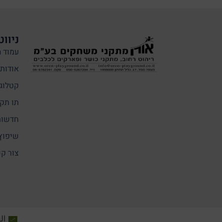
ניווט
עמוד ה
אודותי
קטלוג
תו תקן
חדשות
שיפוץ
צור ק
ال