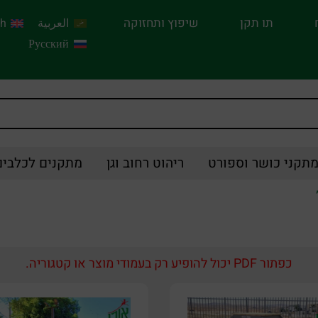
תו תקן
שיפוץ ותחזוקה
العربية
sh
Русский
תקני כושר וספורט
ריהוט רחוב וגן
מתקנים לכלבים
כפתור PDF יכול להופיע רק בעמודי מוצר או קטגוריה.