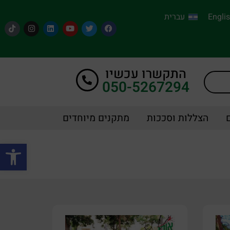
Engli
עברית
התקשרו עכשיו
050-5267294
הצללות וסככות
מתקנים מיוחדים
פתח סרגל