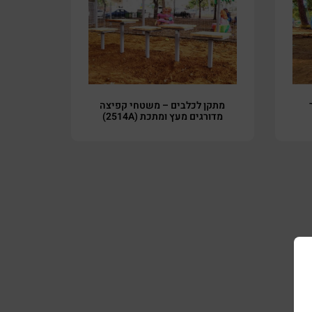
מתקן לכלבים – משטחי קפיצה
מדורגים מעץ ומתכת (2514A)