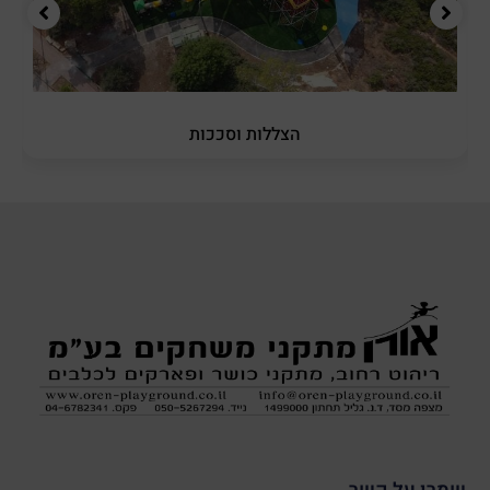
הצללות וסככות