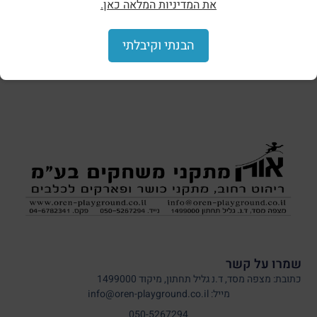
את המדיניות המלאה כאן.
הצללות וסככות
הבנתי וקיבלתי
שמרו על קשר
כתובת: מצפה מסד, ד.נ גליל תחתון, מיקוד 1499000
מייל: info@oren-playground.co.il
050-5267294