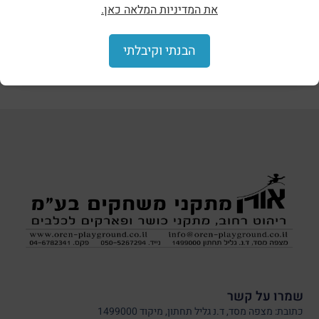
את המדיניות המלאה כאן.
הבנתי וקיבלתי
הצללות וסככות
שמרו על קשר
כתובת: מצפה מסד, ד.נ גליל תחתון, מיקוד 1499000