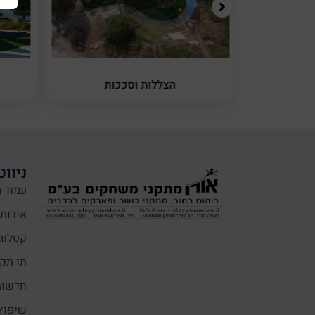
יניה
הצללות וסככות
ניווט
עמוד ה
אודותי
קטלוג
תו תקן
חדשות
שיפוץ