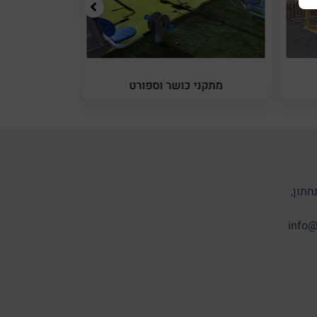
מתקני כושר וספורט
מתקני 
חתון,