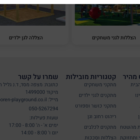
הצללות לגני משחקים
הצללה לגן ילדים
 מהיר
קטגוריות מובילות
שמרו על קשר
בית
מתקני משחקים
כתובת: מצפה מסד, ד.נ גליל ת
מיקוד 1499000
נו
מתקנים לגני ילדים
מייל: info@oren-playground.co.il
מתקני כושר וספורט
050-5267294
ריהוט רחוב וגן
שעות פעילות:
ימים א' - ה' 8:00 - 17:00
 מהשטח
מתקנים לכלבים
יום ו' 8:00 - 14:00
 ותחזוקת
הצללות וסככות